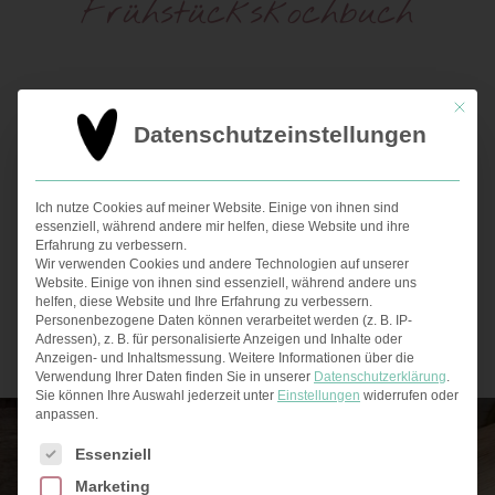
Frühstückskochbuch
Wähle aus 40 Rezepten, genieß nach 15
Mit die
Datenschutzeinstellungen
Minuten ein gesundes Frühstück und
starte glücklich in den Tag.
Ich nutze Cookies auf meiner Website. Einige von ihnen sind
essenziell, während andere mir helfen, diese Website und ihre
Erfahrung zu verbessern.
Wir verwenden Cookies und andere Technologien auf unserer
Website. Einige von ihnen sind essenziell, während andere uns
helfen, diese Website und Ihre Erfahrung zu verbessern.
Personenbezogene Daten können verarbeitet werden (z. B. IP-
Adressen), z. B. für personalisierte Anzeigen und Inhalte oder
Anzeigen- und Inhaltsmessung.
Weitere Informationen über die
ZUM KOCHBUCH
Verwendung Ihrer Daten finden Sie in unserer
Datenschutzerklärung
.
Sie können Ihre Auswahl jederzeit unter
Einstellungen
widerrufen oder
anpassen.
Es folgt eine Liste der Service-Gruppen, für die eine Ei
Essenziell
Marketing