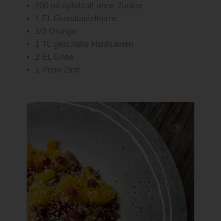
200 ml Apfelsaft ohne Zucker
1 EL Granatapfelkerne
1/2 Orange
1 TL geschälte Hanfsamen
2 EL Ghee
1 Prise Zimt