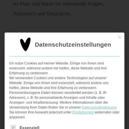
ist Platz und Raum für individuelle Fragen,
Austausch und Gespräche.
Mit die
Datenschutzeinstellungen
Ich nutze Cookies auf meiner Website. Einige von ihnen sind
essenziell, während andere mir helfen, diese Website und ihre
Erfahrung zu verbessern.
Wir verwenden Cookies und andere Technologien auf unserer
Website. Einige von ihnen sind essenziell, während andere uns
Ayurvedische Kochkurse
helfen, diese Website und Ihre Erfahrung zu verbessern.
Personenbezogene Daten können verarbeitet werden (z. B. IP-
Adressen), z. B. für personalisierte Anzeigen und Inhalte oder
An unserem Wochenende kochen wir
Anzeigen- und Inhaltsmessung.
Weitere Informationen über die
Verwendung Ihrer Daten finden Sie in unserer
Datenschutzerklärung
.
alle ayurvedischen Gerichte
Sie können Ihre Auswahl jederzeit unter
Einstellungen
widerrufen oder
anpassen.
zusammen.
Es folgt eine Liste der Service-Gruppen, für die eine Ei
Essenziell