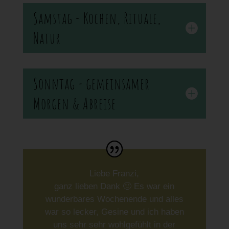
Samstag - Kochen, Rituale,
Natur
Sonntag - gemeinsamer
Morgen & Abreise
Liebe Franzi,
ganz lieben Dank 🙂 Es war ein
wunderbares Wochenende und alles
war so lecker, Gesine und ich haben
uns sehr sehr wohlgefühlt in der