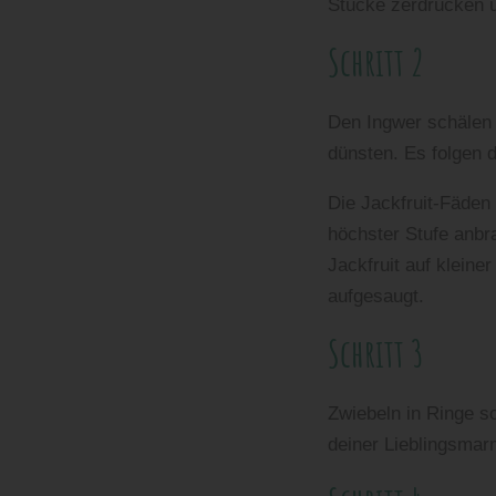
Stücke zerdrücken u
Schritt 2
Den Ingwer schälen 
dünsten. Es folgen
Die Jackfruit-Fäden
höchster Stufe anbr
Jackfruit auf klein
aufgesaugt.
Schritt 3
Zwiebeln in Ringe s
deiner Lieblingsmar