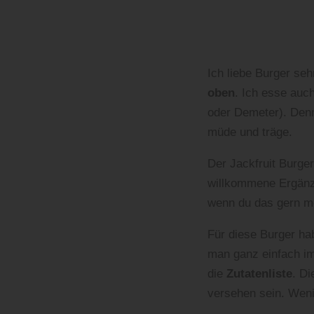
Ich liebe Burger seh
oben
. Ich esse auc
oder Demeter). Den
müde und träge.
Der Jackfruit Burger
willkommene Ergänzu
wenn du das gern mö
Für diese Burger ha
man ganz einfach im
die
Zutatenliste
. Di
versehen sein. Weni