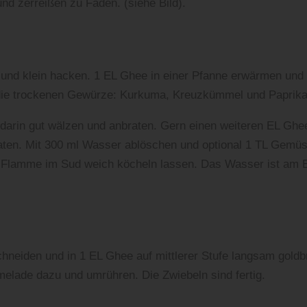
nd zerreißen zu Fäden. (siehe Bild).
und klein hacken. 1 EL Ghee in einer Pfanne erwärmen und 
 die trockenen Gewürze: Kurkuma, Kreuzkümmel und Paprika
 darin gut wälzen und anbraten. Gern einen weiteren EL Ghe
aten. Mit 300 ml Wasser ablöschen und optional 1 TL Gemü
er Flamme im Sud weich köcheln lassen. Das Wasser ist am 
chneiden und in 1 EL Ghee auf mittlerer Stufe langsam goldb
melade dazu und umrühren. Die Zwiebeln sind fertig.