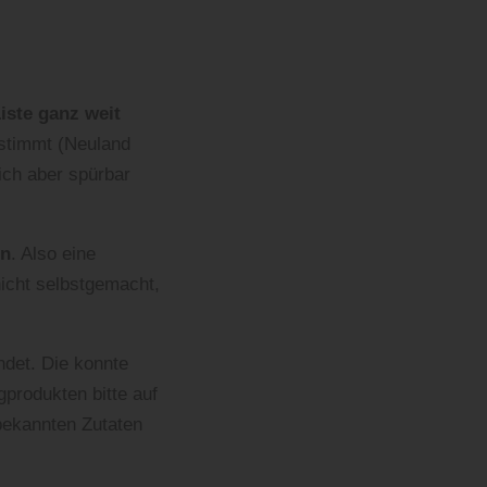
iste ganz weit
 stimmt (Neuland
ch aber spürbar
en
. Also eine
icht selbstgemacht,
det. Die konnte
produkten bitte auf
 bekannten Zutaten