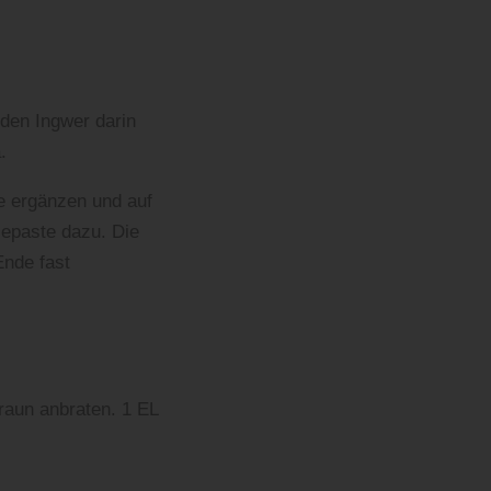
den Ingwer darin
.
e ergänzen und auf
sepaste dazu. Die
Ende fast
raun anbraten. 1 EL