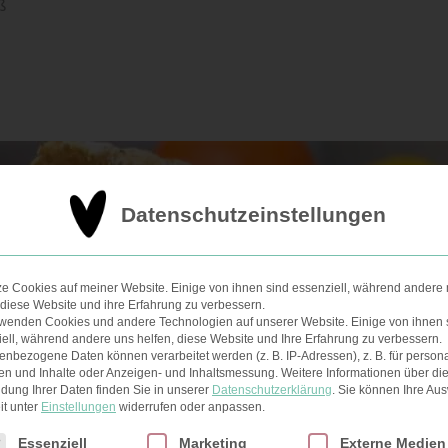
ß
Datenschutzeinstellungen
ze Cookies auf meiner Website. Einige von ihnen sind essenziell, während andere 
 diese Website und ihre Erfahrung zu verbessern.
rwenden Cookies und andere Technologien auf unserer Website. Einige von ihnen 
ell, während andere uns helfen, diese Website und Ihre Erfahrung zu verbessern.
nbezogene Daten können verarbeitet werden (z. B. IP-Adressen), z. B. für persona
en und Inhalte oder Anzeigen- und Inhaltsmessung.
Weitere Informationen über di
dung Ihrer Daten finden Sie in unserer
Datenschutzerklärung
.
Sie können Ihre Au
it unter
Einstellungen
widerrufen oder anpassen.
lgt eine Liste der Service-Gruppen, für die eine Einwilligun
Essenziell
Marketing
Externe Medien