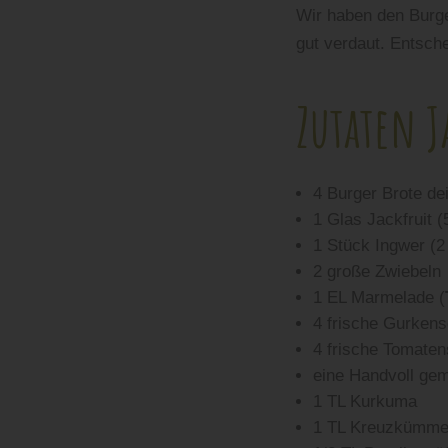
Wir haben den Burge
gut verdaut. Entsche
Zutaten J
4 Burger Brote de
1 Glas Jackfruit (
1 Stück Ingwer (2
2 große Zwiebeln
1 EL Marmelade (
4 frische Gurkens
4 frische Tomaten
eine Handvoll gem
1 TL Kurkuma
1 TL Kreuzkümme