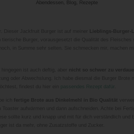
Abendessen
,
Blog
,
Rezepte
r. Dieser Jackfruit Burger ist auf meiner
Lieblings-Burger-L
h tierische Burger, vorausgesetzt die Qualität des Fleisches
noch, in Summe sehr selten. Sie schmecken mir, machen mi
 hingegen ist auch deftig, aber
nicht so schwer zu verdau
ng oder Abwechslung. Ich habe diesmal die Burger Brote n
chtest, findest du hier ein
passendes Rezept dafür
.
be ich
fertige Brote aus Dinkelmehl in Bio Qualität
verwen
 Toaster aufwärmen und dann aufschneiden. Achte bei Fertig
ese sollte kurz und knapp und mit für dich verständlich und
ger ist da mehr, ohne Zusatzstoffe und Zucker.