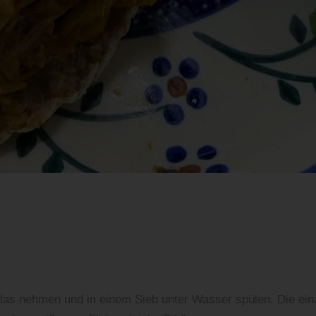
nleitung Rezept Jackfruit Burger
las nehmen und in einem Sieb unter Wasser spülen. Die einz