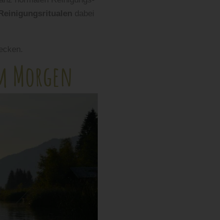
Reinigungsritualen
dabei
ecken.
am Morgen