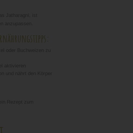
s Jatharagni, ist
ten anzupassen.
Ernährungstipps:
nkel oder Buchweizen zu
l aktivieren
on und nährt den Körper
 ein Rezept zum
t