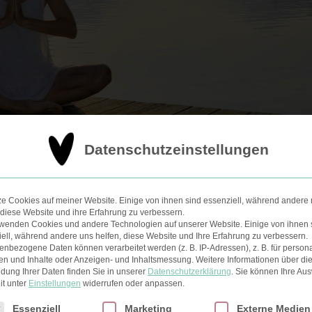
Datenschutzeinstellungen
zur ayurvedischen Morgenroutine und hilft dir deine Zunge z
ze Cookies auf meiner Website. Einige von ihnen sind essenziell, während andere 
e werden als ausgeschiedene
Abfallprodukte
(Malas) und Gift
 diese Website und ihre Erfahrung zu verbessern.
rwenden Cookies und andere Technologien auf unserer Website. Einige von ihnen 
ell, während andere uns helfen, diese Website und Ihre Erfahrung zu verbessern.
nbezogene Daten können verarbeitet werden (z. B. IP-Adressen), z. B. für persona
er Nacht, ein ganz normaler Stoffwechselprozess. Werden 
en und Inhalte oder Anzeigen- und Inhaltsmessung.
Weitere Informationen über di
dung Ihrer Daten finden Sie in unserer
Datenschutzerklärung
.
Sie können Ihre Au
deine Zunge von Rückständen und schlechten Bakterien. Der
it unter
Einstellungen
widerrufen oder anpassen.
eruch wird vorgebeugt.
lgt eine Liste der Service-Gruppen, für die eine Einwilligun
Essenziell
Marketing
Externe Medien