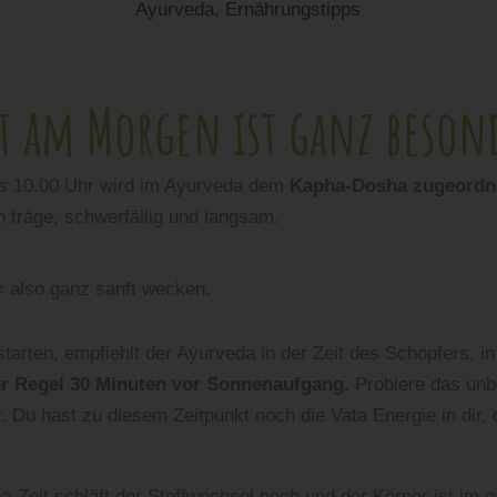
Ayurveda
,
Ernährungstipps
it am Morgen ist ganz beson
is 10.00 Uhr wird im Ayurveda dem
Kapha-Dosha zugeordn
 träge, schwerfällig und langsam.
r also ganz sanft wecken.
starten, empfiehlt der Ayurveda in der Zeit des Schöpfers, 
der Regel 30 Minuten vor Sonnenaufgang.
Probiere das unbe
er. Du hast zu diesem Zeitpunkt noch die Vata Energie in dir,
a-Zeit schläft der Stoffwechsel noch und der Körper ist im 