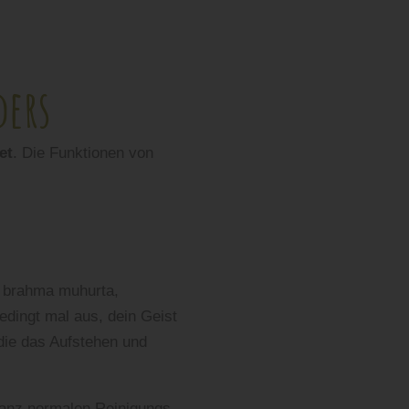
ders
et
. Die Funktionen von
in brahma muhurta,
dingt mal aus, dein Geist
 die das Aufstehen und
ganz normalen Reinigungs-