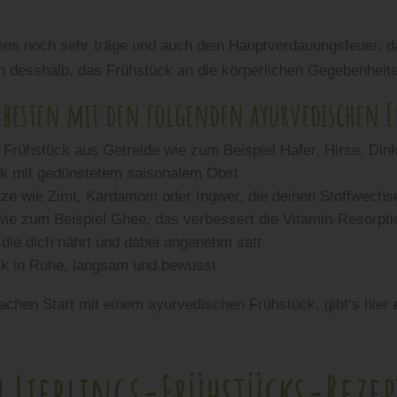
ens noch sehr träge und auch dein Hauptverdauungsfeuer, da
h desshalb, das Frühstück an die körperlichen Gegebenhei
 besten mit den folgenden ayurvedischen 
s Frühstück aus Getreide wie zum Beispiel Hafer, Hirse, Di
ck mit gedünstetem saisonalem Obst
rze wie Zimt, Kardamom oder Ingwer, die deinen Stoffwechse
wie zum Beispiel Ghee, das verbessert die Vitamin-Resorpti
n die dich nährt und dabei angenehm satt
ck in Ruhe, langsam und bewusst
fachen Start mit einem ayurvedischen Frühstück, gibt’s hier
 Lieblings-Frühstücks-Rezep