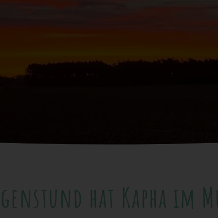
genstund hat Kapha im 