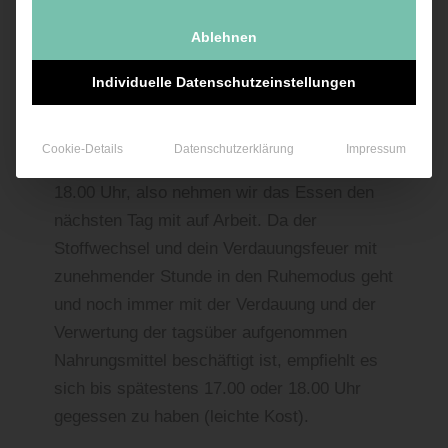
gute Routine, auch für deinen Partner.
Besonderheiten oder frisches Gemüse kaufe
Ablehnen
ich auch gern tagesfrisch auf dem
Individuelle Datenschutzeinstellungen
Wochenmarkt.
Abends nach der Arbeit koche ich fast täglich
Cookie-Details
Datenschutzerklärung
Impressum
frisch. Meistens ist es dann bereits weit nach
18.00 Uhr, also nehmen wir das Essen den
nächsten Tag mit auf Arbeit. Da der
Stoffwechsel und dein Verdauungsfeuer mit
zunehmender Stunde in den Ruhemodus geht
und noch immer mit der Verdauung und der
Verwertung der tagsüber aufgenommen
Nahrungsmittel beschäftigt ist, empfiehlt es
sich bis spätestens 17.00 oder 18.00 Uhr
gegessen zu haben (leichte Kost).