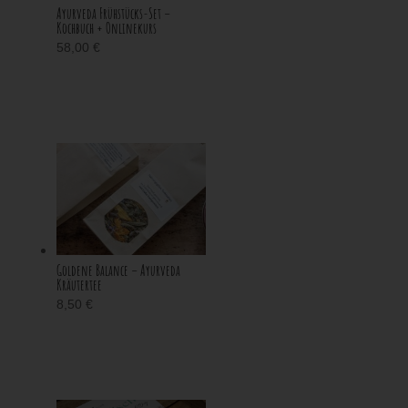
Ayurveda Frühstücks-Set –
Kochbuch + Onlinekurs
58,00
€
Goldene Balance – Ayurveda
Kräutertee
8,50
€