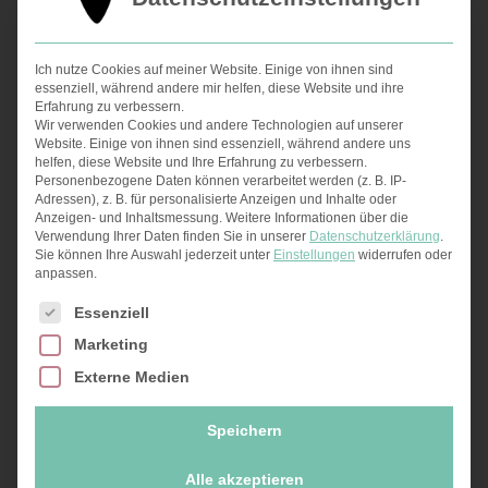
Nachdem du einkaufen warst, hebe dir
deinen Einkaufszettel mit deinem Essensplan
auf und versuche die Woche danach zu
Ich nutze Cookies auf meiner Website. Einige von ihnen sind
essenziell, während andere mir helfen, diese Website und ihre
kochen. Natürlich ist das alles nie in Stein
Erfahrung zu verbessern.
gemeißelt – alles lebt von natürlicher
Wir verwenden Cookies und andere Technologien auf unserer
Website. Einige von ihnen sind essenziell, während andere uns
Flexibilität.
helfen, diese Website und Ihre Erfahrung zu verbessern.
Personenbezogene Daten können verarbeitet werden (z. B. IP-
Adressen), z. B. für personalisierte Anzeigen und Inhalte oder
Je nachdem wie deine Esskultur ist (z.B.:
Anzeigen- und Inhaltsmessung.
Weitere Informationen über die
Intervallfasten), bereite die Menge deiner
Verwendung Ihrer Daten finden Sie in unserer
Datenschutzerklärung
.
Sie können Ihre Auswahl jederzeit unter
Einstellungen
widerrufen oder
oben ausgewählten Gerichte so auf, dass du
anpassen.
für den nächsten Arbeitstag vorkochst. Somit
Es folgt eine Liste der Service-Gruppen, für die eine Ei
Essenziell
bist du auch auf der Arbeit mit einer
Marketing
gesunden und vollwertigen Kost ausgestattet.
Externe Medien
Zum Punkt Zeitmanagement kann ich dir
Speichern
empfehlen, immer an einem festen
Wochentag einzukaufen. Das schafft eine
Alle akzeptieren