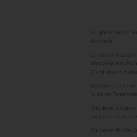
Es gibt heimische E
Ayurveda.
Zu diesem Rezept ha
Smoothie
zum Frühs
C und Vitamin K obe
Erdbeeren sind näml
% deines Tagesbedar
Und da es morgens zu
mich sehr dir heute
Du kannst dir den S