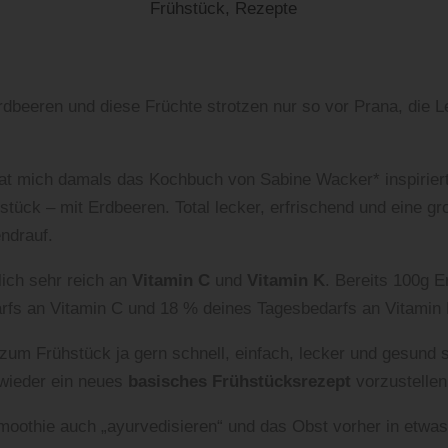
Frühstück
,
Rezepte
rdbeeren und diese Früchte strotzen nur so vor Prana, die 
t mich damals das Kochbuch von Sabine Wacker* inspirier
tück – mit Erdbeeren. Total lecker, erfrischend und eine gr
ndrauf.
ich sehr reich an
Vitamin C
und
Vitamin K
. Bereits 100g 
fs an Vitamin C und 18 % deines Tagesbedarfs an Vitamin 
m Frühstück ja gern schnell, einfach, lecker und gesund se
 wieder ein neues
basisches Frühstücksrezept
vorzustellen
moothie auch „ayurvedisieren“ und das Obst vorher in etwas