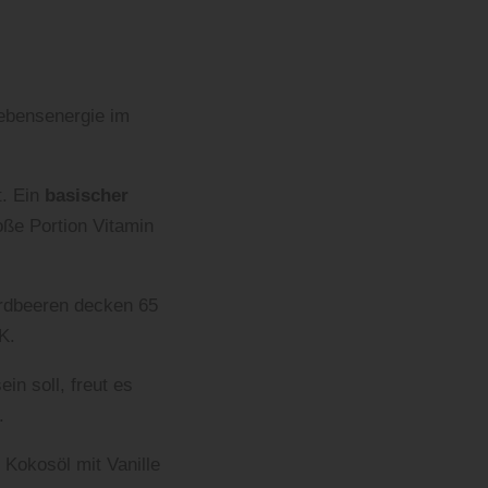
Lebensenergie im
t. Ein
basischer
oße Portion Vitamin
Erdbeeren decken 65
K.
in soll, freut es
.
 Kokosöl mit Vanille