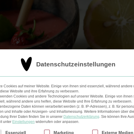
Datenschutzeinstellungen
ze Cookies auf meiner Website. Einige von ihnen sind essenziell, während andere 
 diese Website und ihre Erfahrung zu verbessern.
rwenden Cookies und andere Technologien auf unserer Website. Einige von ihnen 
ell, während andere uns helfen, diese Website und Ihre Erfahrung zu verbessern.
nbezogene Daten können verarbeitet werden (z. B. IP-Adressen), z. B. für persona
en und Inhalte oder Anzeigen- und Inhaltsmessung.
Weitere Informationen über di
dung Ihrer Daten finden Sie in unserer
Datenschutzerklärung
.
Sie können Ihre Au
it unter
Einstellungen
widerrufen oder anpassen.
ach geht’s:
lgt eine Liste der Service-Gruppen, für die eine Einwilligun
Essenziell
Marketing
Externe Medien