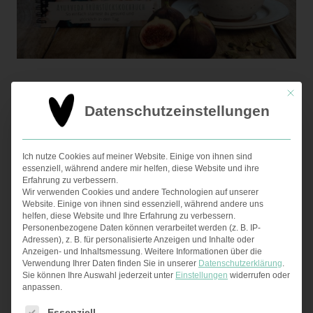
Mit die
Hold dir mein
Datenschutzeinstellungen
Frühstückskochbuch
Ich nutze Cookies auf meiner Website. Einige von ihnen sind
essenziell, während andere mir helfen, diese Website und ihre
Wähle aus 40 Rezepten, genieß nach 15
Erfahrung zu verbessern.
Wir verwenden Cookies und andere Technologien auf unserer
Website. Einige von ihnen sind essenziell, während andere uns
Minuten ein gesundes Frühstück und
helfen, diese Website und Ihre Erfahrung zu verbessern.
Personenbezogene Daten können verarbeitet werden (z. B. IP-
Adressen), z. B. für personalisierte Anzeigen und Inhalte oder
starte glücklich in den Tag.
Anzeigen- und Inhaltsmessung.
Weitere Informationen über die
Verwendung Ihrer Daten finden Sie in unserer
Datenschutzerklärung
.
Sie können Ihre Auswahl jederzeit unter
Einstellungen
widerrufen oder
anpassen.
Es folgt eine Liste der Service-Gruppen, für die eine Ei
Essenziell