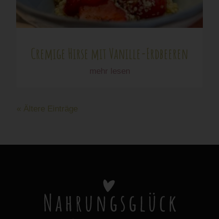
Cremige Hirse mit Vanille-Erdbeeren
mehr lesen
« Ältere Einträge