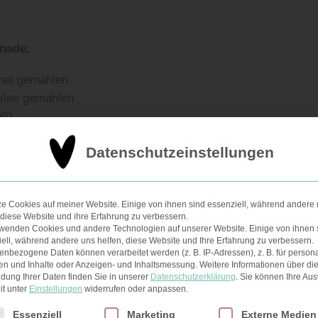
nade:
mel gemahlen
klee gemahlen
üß)
Datenschutzeinstellungen
schung:
ze Cookies auf meiner Website. Einige von ihnen sind essenziell, während andere 
 diese Website und ihre Erfahrung zu verbessern.
rwenden Cookies und andere Technologien auf unserer Website. Einige von ihnen 
ell, während andere uns helfen, diese Website und Ihre Erfahrung zu verbessern.
mel
nbezogene Daten können verarbeitet werden (z. B. IP-Adressen), z. B. für persona
en und Inhalte oder Anzeigen- und Inhaltsmessung.
Weitere Informationen über di
dung Ihrer Daten finden Sie in unserer
Datenschutzerklärung
.
Sie können Ihre Au
onal)
it unter
Einstellungen
widerrufen oder anpassen.
nat
lgt eine Liste der Service-Gruppen, für die eine Einwilligun
Essenziell
Marketing
Externe Medien