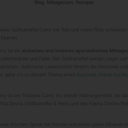
Blog
,
Mittagessen
,
Rezepte
eses Süßkartoffel-Curry mit Tofu und rotem Reis schmeckt 
n Ebenen.
rry ist ein
einfaches und leckeres ayurvedisches Mittage
Kohlenhydrate und Fette. Der Süßkartoffel werden sogar sat
prochen. Sattvische Lebensmittel fördern die Harmonie und 
uar gebe ich zu diesem Thema einen
Ayurveda Online Kochk
ry ist ein Tridosha Curry. Es enthält Nahrungsmittel, die d
 Pitta Dosha (Süßkartoffel & Reis) und das Kapha Dosha (Rot
etwas frischen Spinat mit Kernen und einem guten Olivenöl 