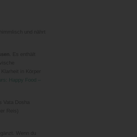
himmlisch und nährt
ssen
. Es enthält
tvische
Klarheit in Körper
urs: Happy Food –
as Vata Dosha
er Reis)
ergänzt. Wenn du