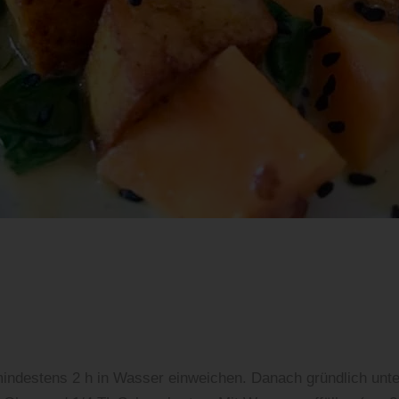
nleitung Rezept Süßkartoffel-Curry
mindestens 2 h in Wasser einweichen. Danach gründlich unt