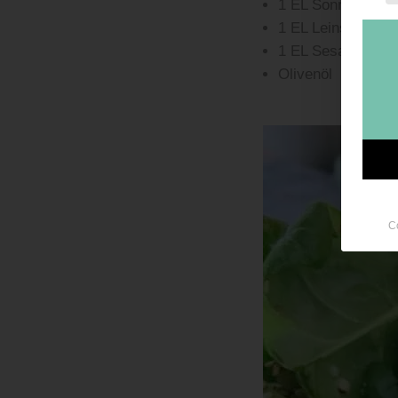
1 EL Sonnenblum
1 EL Leinsamen g
1 EL Sesamsame
Olivenöl
C