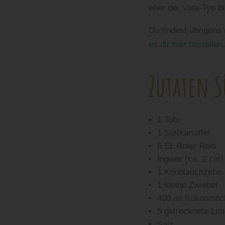
eher der Vata-Typ b
Du findest übrigen
es dir hier bestellen
Zutaten S
1 Tofu
1 Süßkartoffel
6 EL Roter Reis
Ingwer (ca. 2 cm)
1 Knoblauchzehe
1 kleine Zwiebel
400 ml Kokosmilc
5 getrocknete Lime
Salz