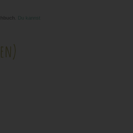
chbuch
.
Du kannst
nen)