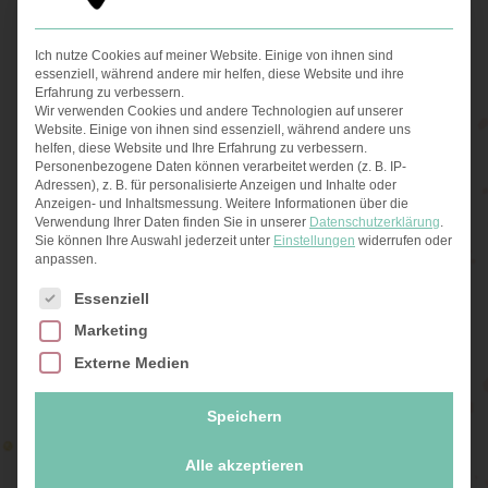
Ayurveda Grillkochkurs
Ich nutze Cookies auf meiner Website. Einige von ihnen sind
essenziell, während andere mir helfen, diese Website und ihre
Lebe im Einklang mit der
Erfahrung zu verbessern.
Wir verwenden Cookies und andere Technologien auf unserer
Website. Einige von ihnen sind essenziell, während andere uns
Natur
helfen, diese Website und Ihre Erfahrung zu verbessern.
Personenbezogene Daten können verarbeitet werden (z. B. IP-
Adressen), z. B. für personalisierte Anzeigen und Inhalte oder
Anzeigen- und Inhaltsmessung.
Weitere Informationen über die
Jahreszeiten-Kalender
Verwendung Ihrer Daten finden Sie in unserer
Datenschutzerklärung
.
Sie können Ihre Auswahl jederzeit unter
Einstellungen
widerrufen oder
anpassen.
Es folgt eine Liste der Service-Gruppen, für die eine Ei
Essenziell
Lebe im Einklang mit der Natur, mit dem
Marketing
Ayurveda Jahreszeitenkalender.
Inklusive
Externe Medien
Saisonkalender
für Obst, Gemüse &
Gewürze,
Ernährungs- & Verhaltenstipps
,
Speichern
Ayurveda Rituale & Rezepte
.
Alle akzeptieren