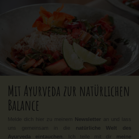
Mit Ayurveda zur natürlichen
Balance
Melde dich hier zu meinem
Newsletter
an und lass
uns gemeinsam in die
natürliche Welt des
Ayurveda eintauchen
. Ich teile mit dir
meine