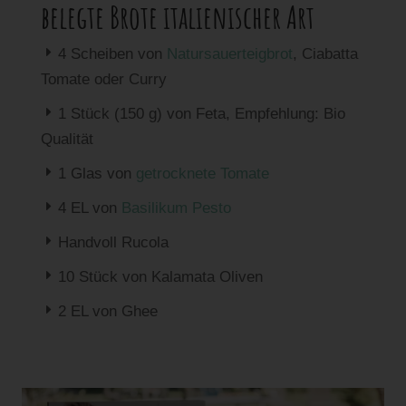
belegte Brote italienischer Art
E
4 Scheiben von
Natursauerteigbrot
, Ciabatta
Tomate oder Curry
E
1 Stück (150 g) von Feta, Empfehlung: Bio
Qualität
E
1 Glas von
getrocknete Tomate
E
4 EL von
Basilikum Pesto
E
Handvoll Rucola
E
10 Stück von Kalamata Oliven
E
2 EL von Ghee