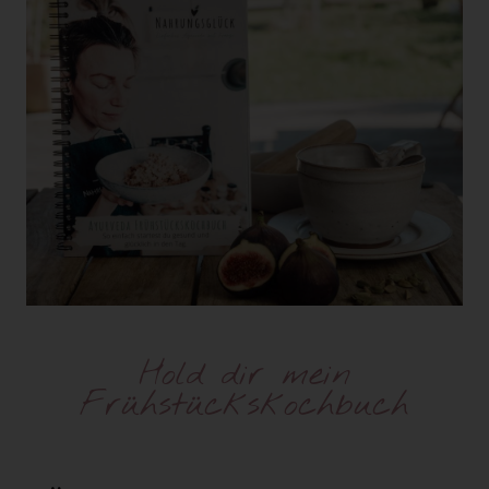
Hold dir mein
Frühstückskochbuch