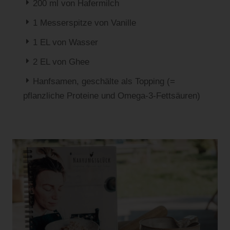
E
200 ml von Hafermilch
E
1 Messerspitze von Vanille
E
1 EL von Wasser
E
2 EL von Ghee
E
Hanfsamen, geschälte als Topping (=
pflanzliche Proteine und Omega-3-Fettsäuren)