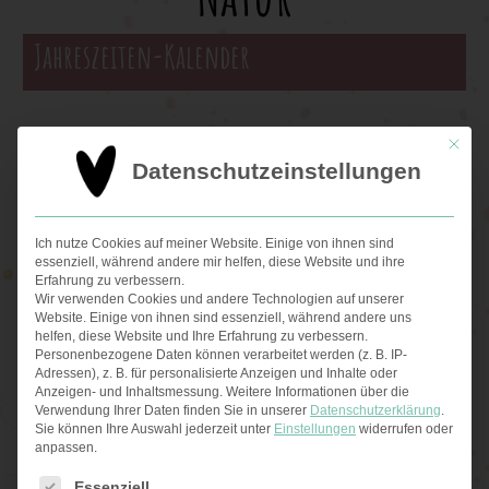
Jahreszeiten-Kalender
Lebe im Einklang mit der Natur, mit dem
Mit die
Datenschutzeinstellungen
Ayurveda Jahreszeitenkalender.
Inklusive
Saisonkalender
für Obst, Gemüse &
Gewürze,
Ernährungs- & Verhaltenstipps
,
Ich nutze Cookies auf meiner Website. Einige von ihnen sind
essenziell, während andere mir helfen, diese Website und ihre
Ayurveda Rituale & Rezepte
.
Erfahrung zu verbessern.
Wir verwenden Cookies und andere Technologien auf unserer
Website. Einige von ihnen sind essenziell, während andere uns
helfen, diese Website und Ihre Erfahrung zu verbessern.
Personenbezogene Daten können verarbeitet werden (z. B. IP-
JETZT ANSCHAUEN
Adressen), z. B. für personalisierte Anzeigen und Inhalte oder
Anzeigen- und Inhaltsmessung.
Weitere Informationen über die
Verwendung Ihrer Daten finden Sie in unserer
Datenschutzerklärung
.
Sie können Ihre Auswahl jederzeit unter
Einstellungen
widerrufen oder
anpassen.
Es folgt eine Liste der Service-Gruppen, für die eine Ei
Essenziell